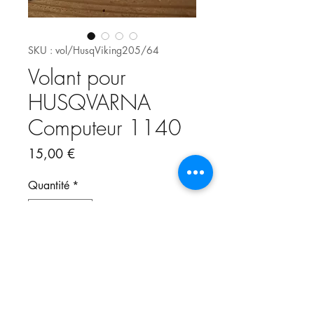
SKU : vol/HusqViking205/64
Volant pour
HUSQVARNA
Computeur 1140
Prix
15,00 €
Quantité
*
Ajouter au panier
cOmpatible avec les modèles :
HUSQVARNA Viking 205 215