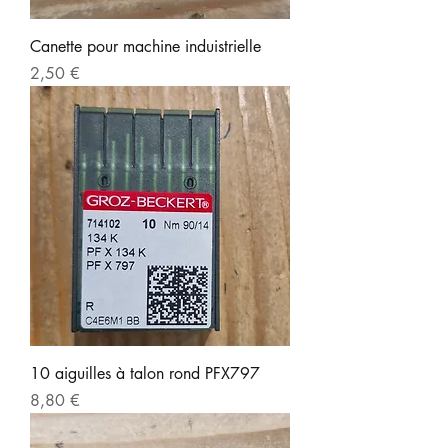
Canette pour machine induistrielle
Prix
2,50 €
10 aiguilles à talon rond PFX797
Prix
8,80 €