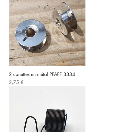
2 canettes en métal PFAFF 3334
Prix
2,75 €