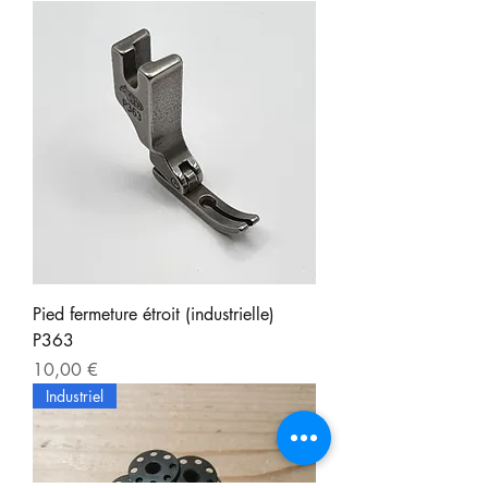
Pied fermeture étroit (industrielle)
P363
Prix
10,00 €
Industriel