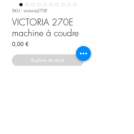
SKU : victoria270E
VICTORIA 270E
machine à coudre
Prix
0,00 €
Rupture de stock
Machine à coudre Victoria 270E
Pièces détachées pour Victoria
270E
Complétez votre panier avec des
aiguilles pour machines à coudre
familiale
cliquez ici