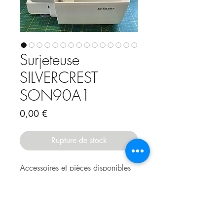
Surjeteuse
SILVERCREST
SON90A1
Prix
0,00 €
Rupture de stock
Accessoires et pièces disponibles
ici
Surjeteuse SILVERCREST
Son90A1, surjette en 4, 3 et 2 fils.