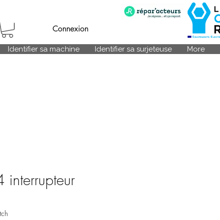
Connexion
Identifier sa machine
Identifier sa surjeteuse
More
 interrupteur
tch