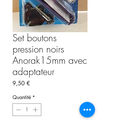
Set boutons
pression noirs
Anorak15mm avec
adaptateur
Prix
9,50 €
Quantité
*
Ajouter au panier