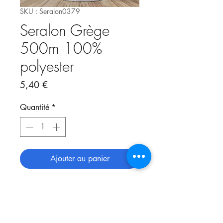
SKU : Seralon0379
Seralon Grège
500m 100%
polyester
Prix
5,40 €
Quantité
*
Ajouter au panier
Bobine de fil Mettler Seralon
500m.
Nombreux coloris disponibles.
Pour toute demande de coloris qui