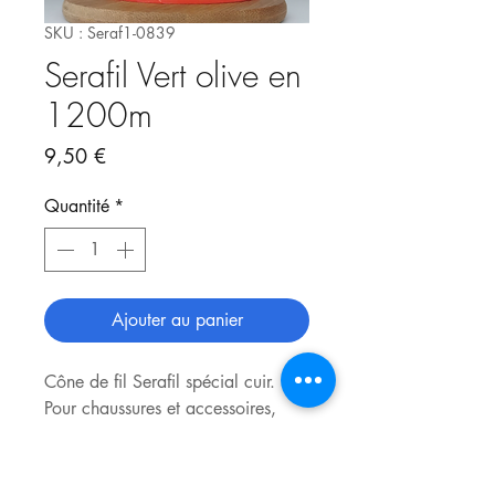
SKU : Seraf1-0839
Serafil Vert olive en
1200m
Prix
9,50 €
Quantité
*
Ajouter au panier
Cône de fil Serafil spécial cuir.
Pour chaussures et accessoires,
sacs, trousses, porte-monnaie...
Grosseur fil : n°40
Type : 100% polyester