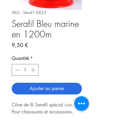
SKU : Seraf1-0825
Serafil Bleu marine
en 1200m
Prix
9,50 €
Quantité
*
Ajouter au panier
Cône de fil Serafil spécial cuir.
Pour chaussures et accessoires,
sacs, trousses, porte-monnaie...
Grosseur fil : n°40