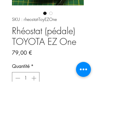
SKU : rheostat-ToyEZOne
Rhéostat (pédale)
TOYOTA EZ One
Prix
79,00 €
Quantité
*
Ajouter au panier
Rhéostat complet pour Machine EZ
One de Toyota
Comparez le dessin de la prise sur