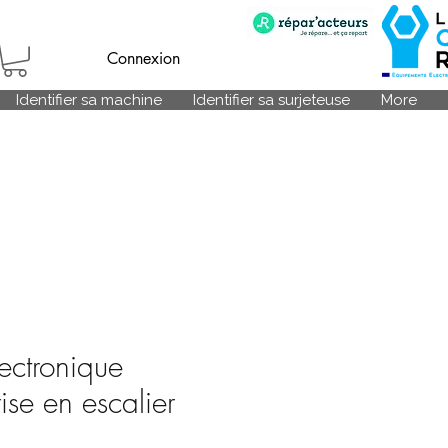
Connexion
Identifier sa machine
Identifier sa surjeteuse
More
lectronique
ise en escalier