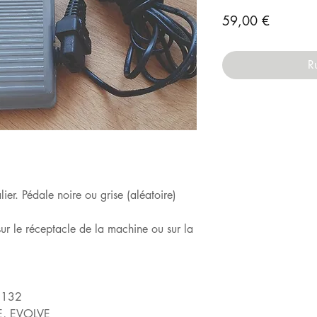
Prix
59,00 €
R
ier. Pédale noire ou grise (aléatoire)
ur le réceptacle de la machine ou sur la
U132
E, EVOLVE