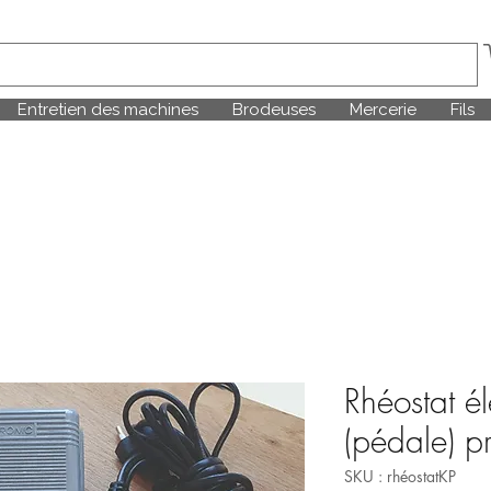
Entretien des machines
Brodeuses
Mercerie
Fils
Rhéostat é
(pédale) pr
SKU : rhéostatKP