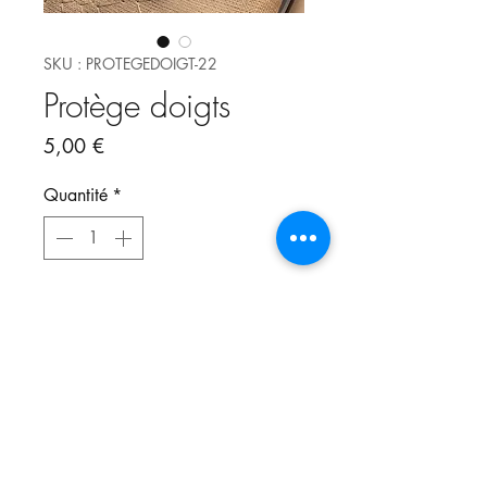
SKU : PROTEGEDOIGT-22
Protège doigts
Prix
5,00 €
Quantité
*
Ajouter au panier
Protège doigts universel.
Dévisser la vis de fixation du
support de pied de biche puis
visser le protège doigts en même
temps que le support à clip ou à