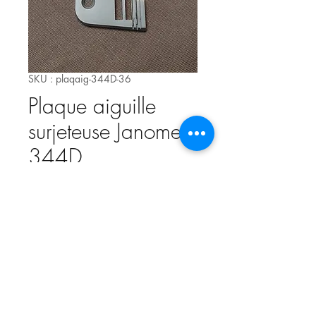
SKU : plaqaig-344D-36
Plaque aiguille
surjeteuse Janome
344D
Prix
32,00 €
Quantité
*
Ajouter au panier