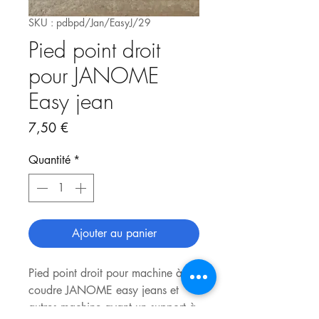
SKU : pdbpd/Jan/EasyJ/29
Pied point droit
pour JANOME
Easy jean
Prix
7,50 €
Quantité
*
Ajouter au panier
Pied point droit pour machine à
coudre JANOME easy jeans et
autres machine ayant un support à