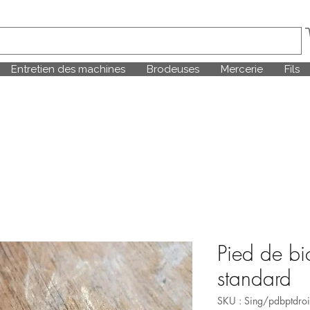
Entretien des machines
Brodeuses
Mercerie
Fils
Pied de bic
standard
SKU : Sing/pdbptdroi