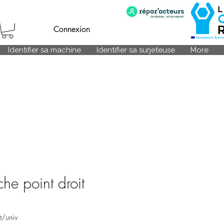
Connexion
Identifier sa machine
Identifier sa surjeteuse
More
he point droit
t/univ