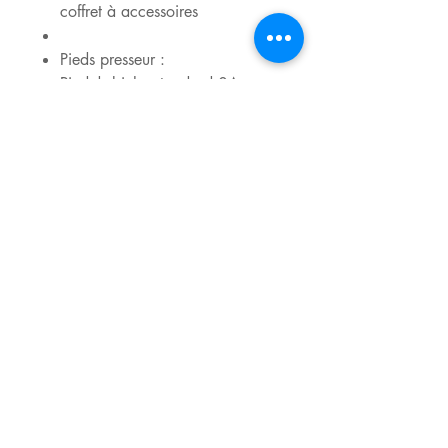
coffret à accessoires
Pieds presseur :
Pied-de-biche standard 0A avec
IDT™
Pied point fantaisie 1A avec
IDT™
Pied point fantaisie 2A
Pied pour ourlet invisible 3 avec
IDT™
Pied pour fermeture à glissière 4
avec IDT™
Pied pour boutonnière une
étape 5
Autre Accessoire:
Housse rigide
Laissez-vous surprendre par la
fascinante sélection de 136 points
de grande qualité – des