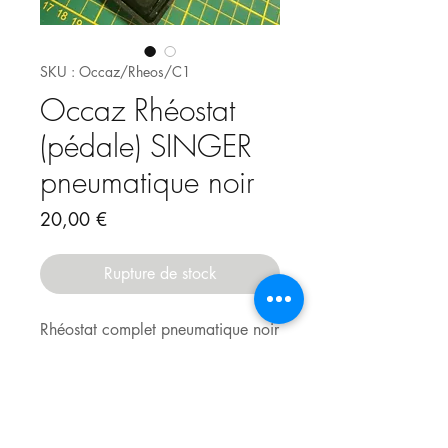
SKU : Occaz/Rheos/C1
Occaz Rhéostat
(pédale) SINGER
pneumatique noir
Prix
20,00 €
Rupture de stock
Rhéostat complet pneumatique noir
(petit) SINGER adapté aux
modèles :
- Celia 200, 300
- Europa 100 Ddéclic, 200 , 300