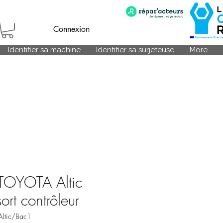
Connexion
Identifier sa machine
Identifier sa surjeteuse
More
TOYOTA Altic
rt contrôleur
Altic/Bac1