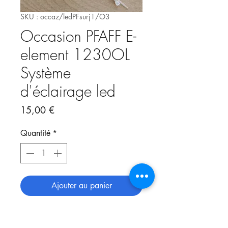
SKU : occaz/ledPFsurj1/O3
Occasion PFAFF E-
element 1230OL
Système
d'éclairage led
Prix
15,00 €
Quantité
*
Ajouter au panier
Système d'éclairage led pour
surjeteuse E-element by