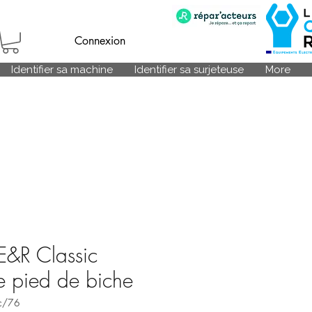
Connexion
Identifier sa machine
Identifier sa surjeteuse
More
E&R Classic
e pied de biche
ic/76