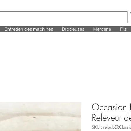
Entretien des machines
Brodeuses
Mercerie
Fils
Occasion 
Releveur d
SKU : relpdbERClass