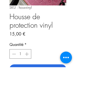
SKU : housvinyl
Housse de
protection vinyl
Prix
15,00 €
Quantité
*
Ajouter au panier
Dimensions : 30 x 42 x 17.5cm
(hauteur x largeur x profondeur
base)
Couleur : blanche
.
Une fente sur le dessus permet de