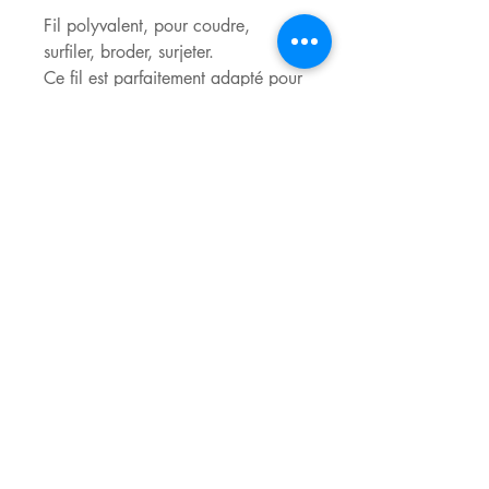
Fil polyvalent, pour coudre,
surfiler, broder, surjeter.
Ce fil est parfaitement adapté pour
les machines à coudre mécaniques
ou électroniques.
Ne bouloche pas, ne vrille pas, ne
casse pas. Le nuancier de près de
300 couloris offre une large
palette de couleur. Les brodeurs
aiment son remplissage en couleur
mat et les possesseurs de machines
avec programmes fantaisies et
décoratifs sont très satisfaits de son
résultat.
Nuancier en pdf ici