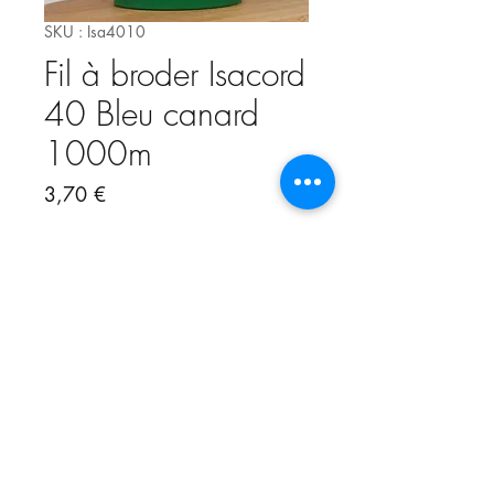
SKU : Isa4010
Fil à broder Isacord
40 Bleu canard
1000m
Prix
3,70 €
Rupture de stock
Fil à broder Isacord 40 de Amann,
cône de 1000m, 100% polyester
Rendu très brillant et lumineux,
idéal pour les broderies et les
points "fantaisie"