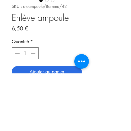
SKU : oteampoule/Bernina/42
Enlève ampoule
Prix
6,50 €
Quantité
*
Ajouter au panier
Viser et dévisser votre ampoule
sans avoir à démonter le capot de
votre machine . Adapté aux
ampoules de diamètre 2.5 cm
Convient notamment aux ampoules
:
Ampoule PFAFF 15w à vis