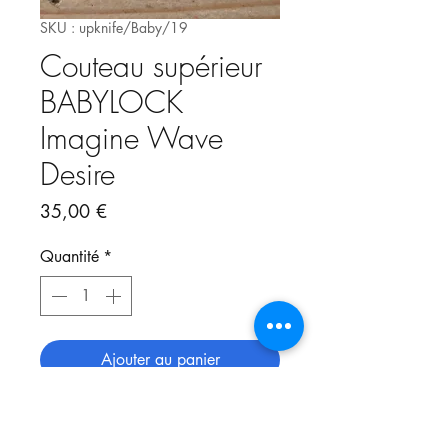
SKU : upknife/Baby/19
Couteau supérieur
BABYLOCK
Imagine Wave
Desire
Prix
35,00 €
Quantité
*
Ajouter au panier
Convient aux modèles:
- BABYLOCK IMAGINE WAVE ET