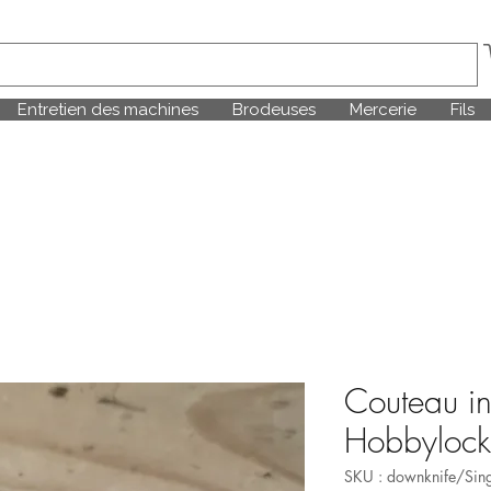
Entretien des machines
Brodeuses
Mercerie
Fils
Couteau in
Hobbylock
SKU : downknife/Sin