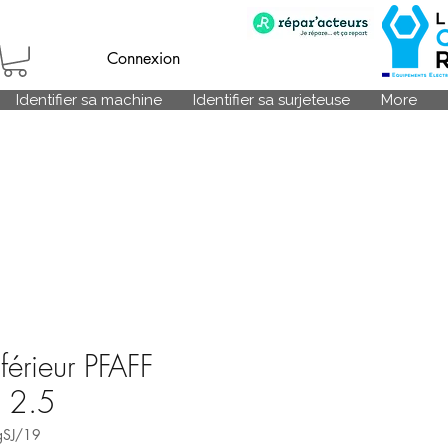
Connexion
Identifier sa machine
Identifier sa surjeteuse
More
férieur PFAFF
 2.5
gSJ/19