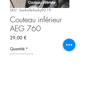
SKU : lowknife-husky90-19
Couteau inférieur
AEG 760
Prix
29,00 €
Quantité
*
Ajouter au panier
Couteau inférieur pour surjeteuses
AEG 760
également pour Huskylock 90