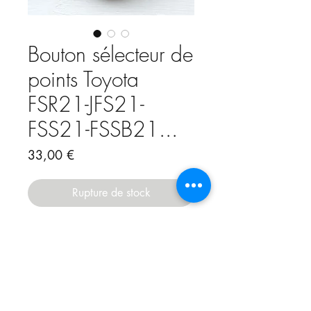
Bouton sélecteur de
points Toyota
FSR21-JFS21-
FSS21-FSSB21...
Prix
33,00 €
Rupture de stock
Bouton sélecteur de programmes
pour machine à coudre Toyota
modèles FSR21-JFS21-FSS21-
FSSB21