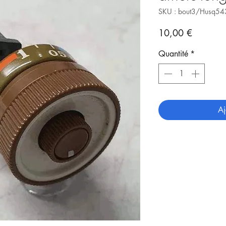
SKU : bout3/Husq5
Prix
10,00 €
Quantité
*
Aj