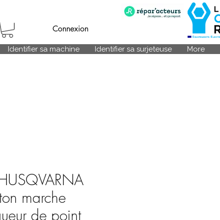
Connexion
Identifier sa machine
Identifier sa surjeteuse
More
n HUSQVARNA
on marche
gueur de point