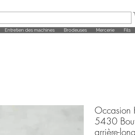
Entretien des machines
Brodeuses
Mercerie
Fils
Occasio
5430 Bout
arrière-lon