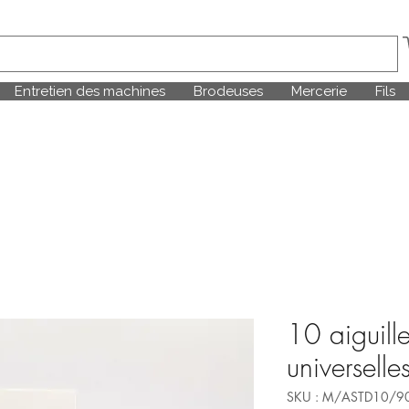
Entretien des machines
Brodeuses
Mercerie
Fils
10 aiguill
universell
SKU : M/ASTD10/9