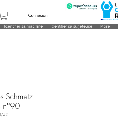
Connexion
Identifier sa machine
Identifier sa surjeteuse
More
es Schmetz
es n°90
0/52