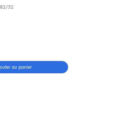
782/52
outer au panier