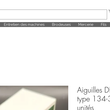
Entretien des machines
Brodeuses
Mercerie
Fils
Aiguilles 
type 134-
unités