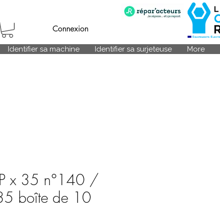
Connexion
Identifier sa machine
Identifier sa surjeteuse
More
DP x 35 n°140 /
35 boîte de 10