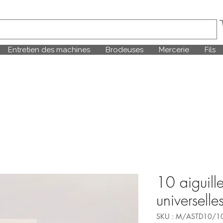
Entretien des machines
Brodeuses
Mercerie
Fils
10 aiguill
universell
SKU : M/ASTD10/1