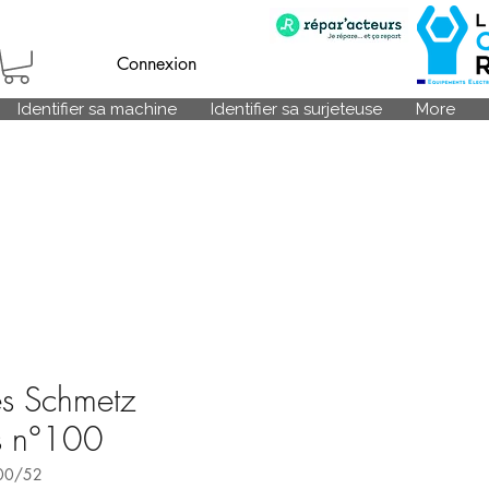
Connexion
Identifier sa machine
Identifier sa surjeteuse
More
es Schmetz
es n°100
00/52