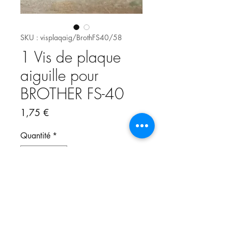
SKU : visplaqaig/BrothFS40/58
1 Vis de plaque
aiguille pour
BROTHER FS-40
Prix
1,75 €
Quantité
*
Ajouter au panier
vendue à l'unité