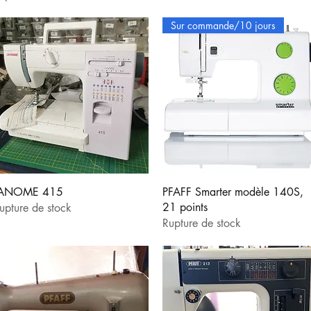
Sur commande/10 jours
Aperçu rapide
Aperçu rapide
ANOME 415
PFAFF Smarter modèle 140S,
21 points
upture de stock
Rupture de stock